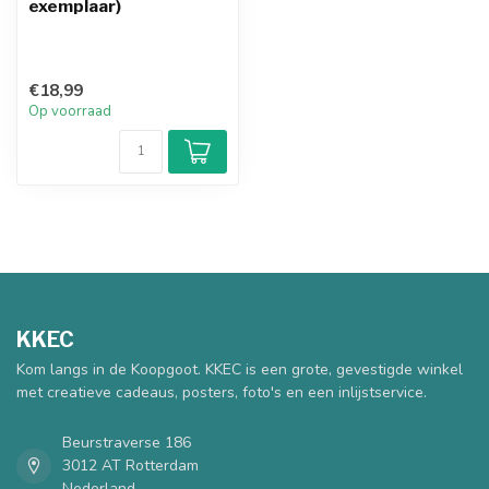
exemplaar)
€18,99
Op voorraad
KKEC
Kom langs in de Koopgoot. KKEC is een grote, gevestigde winkel
met creatieve cadeaus, posters, foto's en een inlijstservice.
Beurstraverse 186
3012 AT Rotterdam
Nederland