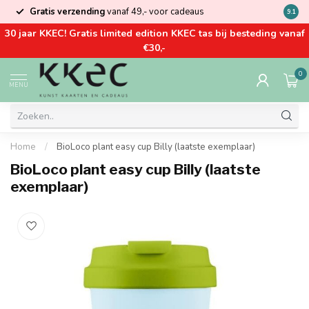
Gratis verzending
vanaf 49,- voor cadeaus
Kom la
9.1
30 jaar KKEC! Gratis limited edition KKEC tas bij besteding vanaf
€30,-
0
MENU
Home
/
BioLoco plant easy cup Billy (laatste exemplaar)
BioLoco plant easy cup Billy (laatste
exemplaar)