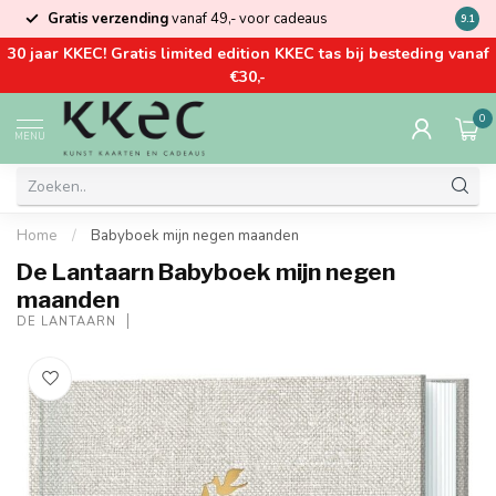
Gratis verzending
vanaf 49,- voor cadeaus
Kom la
9.1
30 jaar KKEC! Gratis limited edition KKEC tas bij besteding vanaf
€30,-
0
MENU
Home
/
Babyboek mijn negen maanden
De Lantaarn Babyboek mijn negen
maanden
DE LANTAARN