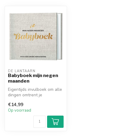
DE LANTAARN
Babyboek mijn negen
maanden
Eigentijds invulboek om alle
dingen omtrent je
zwangerschap op te
€14,99
schrijven voo...
Op voorraad