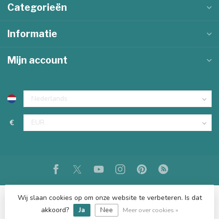
Categorieën
Informatie
Mijn account
€
Wij slaan cookies op om onze website te verbeteren. Is dat
akkoord?
Ja
Nee
© Copyright 2026 KKEC
Meer over cookies »