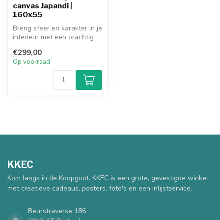
canvas Japandi |
160x55
Breng sfeer en karakter in je
interieur met een prachtig
art frame schilderij. H...
€299,00
Op voorraad
KKEC
Kom langs in de Koopgoot. KKEC is een grote, gevestigde winkel
met creatieve cadeaus, posters, foto's en een inlijstservice.
Beurstraverse 186