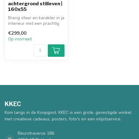
achtergrond stilleven |
160x55
Breng sfeer en karakter in je
interieur met een prachtig
art frame schilderij. H...
€299,00
Op voorraad
KKEC
Kom langs in de Koopgoot. KKEC is een grote, gevestigde winkel
met creatieve cadeaus, posters, foto's en een inlijstservice.
Beurstraverse 186