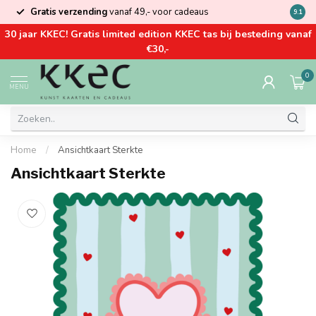
Gratis verzending
vanaf 49,- voor cadeaus
Kom la
9.1
30 jaar KKEC! Gratis limited edition KKEC tas bij besteding vanaf
€30,-
0
MENU
Home
/
Ansichtkaart Sterkte
Ansichtkaart Sterkte