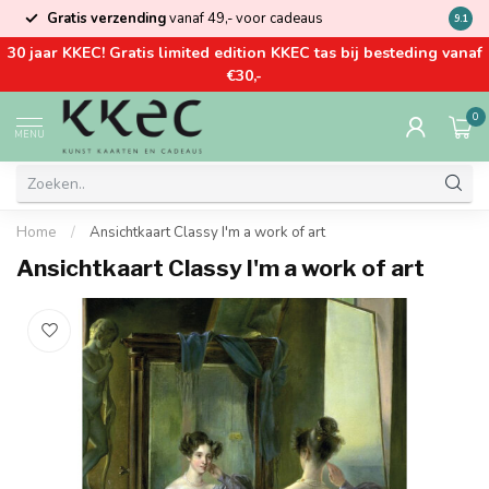
Gratis verzending
vanaf 49,- voor cadeaus
Kom la
9.1
30 jaar KKEC! Gratis limited edition KKEC tas bij besteding vanaf
€30,-
0
MENU
Home
/
Ansichtkaart Classy I'm a work of art
Ansichtkaart Classy I'm a work of art