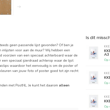
Is dit missc
 steeds geen passende lijst gevonden? Of ben je
KKE
an inlijsten voor aan de muur? Wij hebben een
KKE
A3
altijd voorzien van een speciaal achterboard waar de
Op 
een speciaal ijzerdraad achterop waar de lijst
aiclips waardoor het eenvoudig is om de poster of
kleuren van jouw foto of poster goed tot zijn recht
KKE
KKE
Op 
onden met PostNL. Je kunt het daarom
alleen
KKE
KKE
Op 