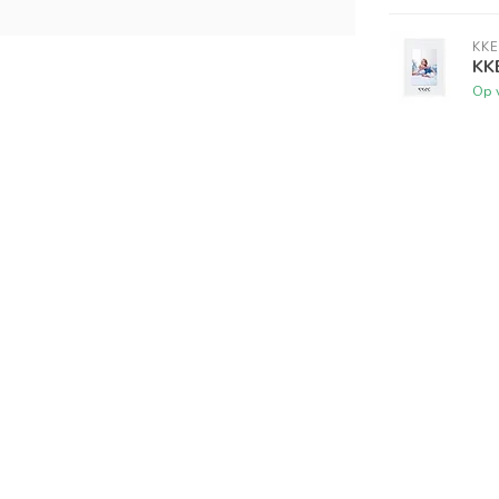
KKE
KKE
Op 