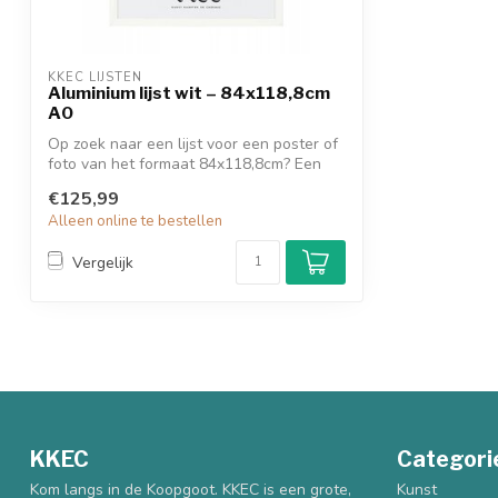
KKEC LIJSTEN
Aluminium lijst wit – 84x118,8cm
A0
Op zoek naar een lijst voor een poster of
foto van het formaat 84x118,8cm? Een
w...
€125,99
Alleen online te bestellen
Vergelijk
KKEC
Categori
Kom langs in de Koopgoot. KKEC is een grote,
Kunst