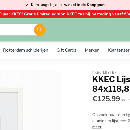
Kom langs bij onze
winkel in de Koopgoot
0 jaar KKEC! Gratis limited edition KKEC tas bij besteding vanaf €30
Rotterdam schilderijen
Gift Cards
Merken
Klantenser
KKEC LIJSTEN
KKEC Lijs
84x118,
€125,99
Incl. 
Op zoek naar een li
aluminium lijst met
meer
.