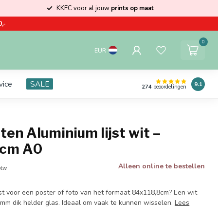
KKEC voor al jouw
prints op maat
,-
0
EUR
vice
SALE
9.1
274
beoordelingen
ten Aluminium lijst wit –
8cm A0
Alleen online te bestellen
btw
jst voor een poster of foto van het formaat 84x118,8cm? Een wit
 2mm dik helder glas. Ideaal om vaak te kunnen wisselen.
Lees