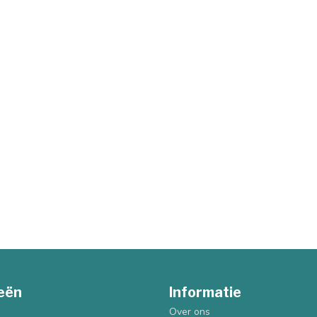
eën
Informatie
Over ons