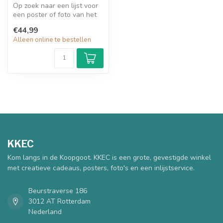
Op zoek naar een lijst voor
een poster of foto van het
formaat 50x60cm? Een wit ...
€44,99
Alleen online te bestellen
KKEC
Kom langs in de Koopgoot. KKEC is een grote, gevestigde winkel
met creatieve cadeaus, posters, foto's en een inlijstservice.
Beurstraverse 186
3012 AT Rotterdam
Nederland