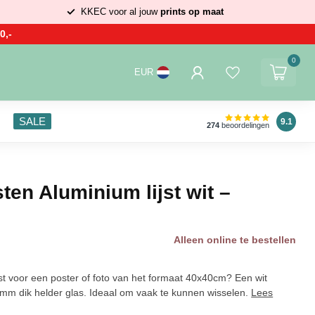
KKEC voor al jouw
prints op maat
0,-
0
EUR
SALE
9.1
274
beoordelingen
ten Aluminium lijst wit –
Alleen online te bestellen
st voor een poster of foto van het formaat 40x40cm? Een wit
 2mm dik helder glas. Ideaal om vaak te kunnen wisselen.
Lees