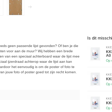
Is dit missch
steeds geen passende lijst gevonden? Of ben je die
KKE
lijsten voor aan de muur? Wij hebben een brede
KKE
A0
orzien van een speciaal achterboard waar de lijst mee
Op 
al ijzerdraad achterop waar de lijst aan kan
ardoor het eenvoudig is om de poster of foto te
van jouw foto of poster goed tot zijn recht komen.
KKE
KKE
Op 
KKE
KKE
Op 