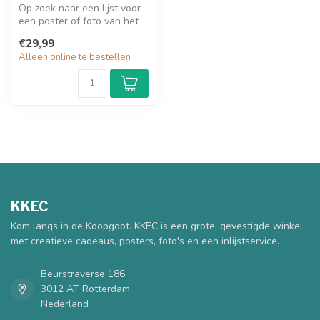
Op zoek naar een lijst voor
een poster of foto van het
formaat 30x40cm? Een wit ...
€29,99
Alleen online te bestellen
KKEC
Kom langs in de Koopgoot. KKEC is een grote, gevestigde winkel
met creatieve cadeaus, posters, foto's en een inlijstservice.
Beurstraverse 186
3012 AT Rotterdam
Nederland