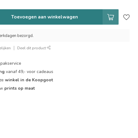
Toevoegen aan winkelwagen
erkdagen bezorgd.
lijken
Deel dit product
pakservice
ing
vanaf 49,- voor cadeaus
nze
winkel in de Koopgoot
ouw
prints op maat