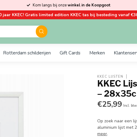
Kom langs bij onze
winkel in de Koopgoot
0 jaar KKEC! Gratis limited edition KKEC tas bij besteding vanaf €30
Rotterdam schilderijen
Gift Cards
Merken
Klantenser
KKEC LIJSTEN
KKEC Lijs
– 28x35
€25,99
Incl. btw
Op zoek naar een lij
aluminium lijst met
meer
.