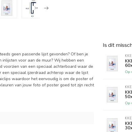
Is dit missc
 steeds geen passende lijst gevonden? Of ben je
KKE
an inlijsten voor aan de muur? Wij hebben een
KKE
60
altijd voorzien van een speciaal achterboard waar de
Op 
een speciaal ijzerdraad achterop waar de lijst
aiclips waardoor het eenvoudig is om de poster of
kleuren van jouw foto of poster goed tot zijn recht
KKE
KKE
50
Op 
KKE
KKE
30