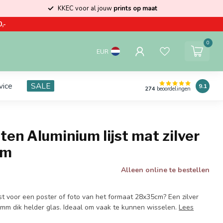
KKEC voor al jouw
prints op maat
,-
0
EUR
vice
SALE
9.1
274
beoordelingen
ten Aluminium lijst mat zilver
cm
Alleen online te bestellen
st voor een poster of foto van het formaat 28x35cm? Een zilver
 2mm dik helder glas. Ideaal om vaak te kunnen wisselen.
Lees