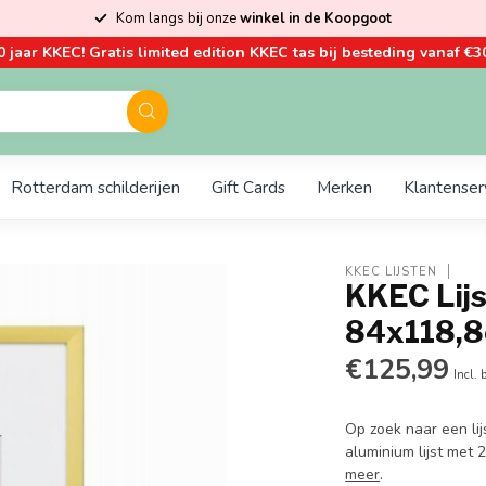
Kom langs bij onze
winkel in de Koopgoot
0 jaar KKEC! Gratis limited edition KKEC tas bij besteding vanaf €30
Rotterdam schilderijen
Gift Cards
Merken
Klantenser
KKEC LIJSTEN
KKEC Lijs
84x118,
€125,99
Incl. 
Op zoek naar een li
aluminium lijst met
meer
.