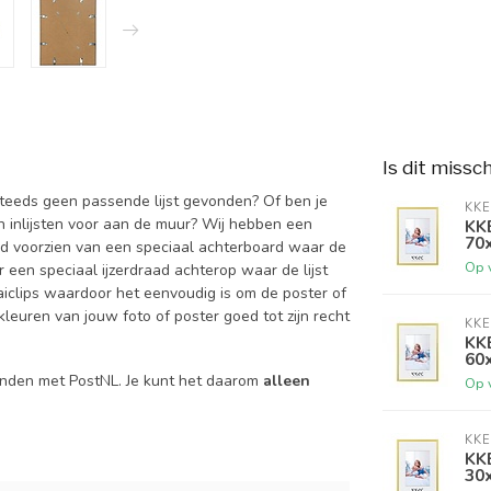
Is dit missc
 steeds geen passende lijst gevonden? Of ben je
KKE
an inlijsten voor aan de muur? Wij hebben een
KKE
70
altijd voorzien van een speciaal achterboard waar de
Op 
een speciaal ijzerdraad achterop waar de lijst
aiclips waardoor het eenvoudig is om de poster of
kleuren van jouw foto of poster goed tot zijn recht
KKE
KKE
60
onden met PostNL. Je kunt het daarom
alleen
Op 
KKE
KKE
30