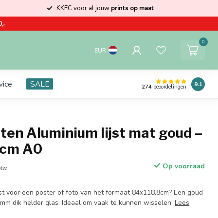
KKEC voor al jouw
prints op maat
,-
0
EUR
vice
SALE
9.1
274
beoordelingen
ten Aluminium lijst mat goud –
8cm A0
Op voorraad
btw
jst voor een poster of foto van het formaat 84x118,8cm? Een goud
 2mm dik helder glas. Ideaal om vaak te kunnen wisselen.
Lees