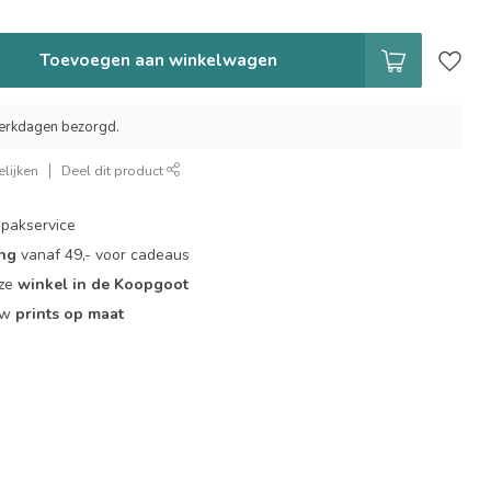
Toevoegen aan winkelwagen
erkdagen bezorgd.
lijken
Deel dit product
pakservice
ing
vanaf 49,- voor cadeaus
nze
winkel in de Koopgoot
ouw
prints op maat