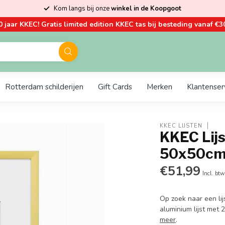
Kom langs bij onze
winkel in de Koopgoot
0 jaar KKEC! Gratis limited edition KKEC tas bij besteding vanaf €30
Rotterdam schilderijen
Gift Cards
Merken
Klantenser
KKEC LIJSTEN
KKEC Lijs
50x50c
€51,99
Incl. btw
Op zoek naar een li
aluminium lijst met
meer
.