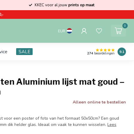
KKEC voor al jouw
prints op maat
,-
0
EUR
vice
SALE
9.1
274
beoordelingen
ten Aluminium lijst mat goud –
m
Alleen online te bestellen
jst voor een poster of foto van het formaat 50x50cm? Een goud
 2mm dik helder glas. Ideaal om vaak te kunnen wisselen.
Lees