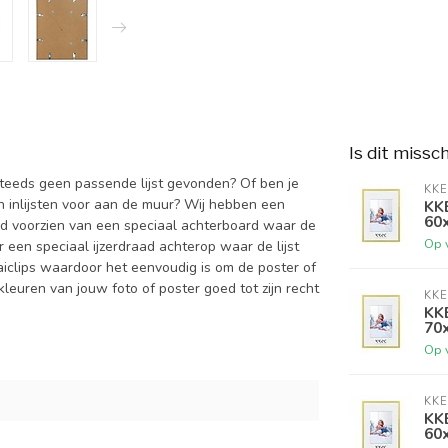
Is dit missc
 steeds geen passende lijst gevonden? Of ben je
KKE
an inlijsten voor aan de muur? Wij hebben een
KKE
60
altijd voorzien van een speciaal achterboard waar de
Op 
een speciaal ijzerdraad achterop waar de lijst
aiclips waardoor het eenvoudig is om de poster of
kleuren van jouw foto of poster goed tot zijn recht
KKE
KKE
70
Op 
KKE
KKE
60