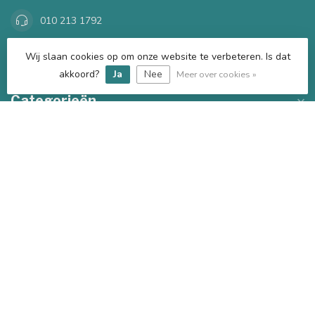
010 213 1792
Wij slaan cookies op om onze website te verbeteren. Is dat
kkecrotterdam@gmail.com
akkoord?
Ja
Nee
Meer over cookies »
Categorieën
Informatie
Mijn account
€