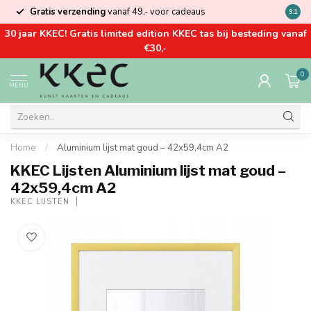
Gratis verzending
vanaf 49,- voor cadeaus
Kom la
9.1
30 jaar KKEC! Gratis limited edition KKEC tas bij besteding vanaf
€30,-
0
MENU
Home
/
Aluminium lijst mat goud – 42x59,4cm A2
KKEC Lijsten Aluminium lijst mat goud –
42x59,4cm A2
KKEC LIJSTEN