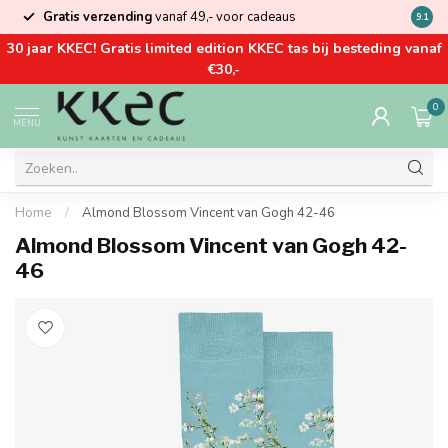
Gratis verzending
vanaf 49,- voor cadeaus
Kom la
9.1
30 jaar KKEC! Gratis limited edition KKEC tas bij besteding vanaf
€30,-
0
MENU
Home
/
Almond Blossom Vincent van Gogh 42-46
Almond Blossom Vincent van Gogh 42-
46