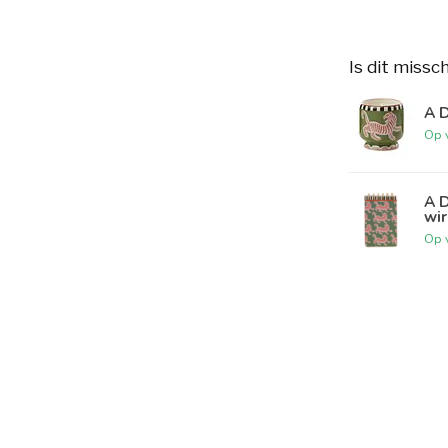
Is dit missc
A 
Op 
A D
wi
Op 