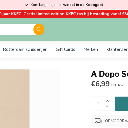
Kom langs bij onze
winkel in de Koopgoot
0 jaar KKEC! Gratis limited edition KKEC tas bij besteding vanaf €30
Rotterdam schilderijen
Gift Cards
Merken
Klantenser
A Dopo So
€6,99
Incl. btw
OP VOORRAAD.