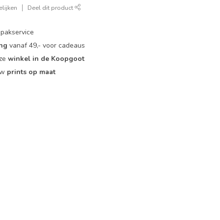
lijken
Deel dit product
pakservice
ing
vanaf 49,- voor cadeaus
nze
winkel in de Koopgoot
ouw
prints op maat