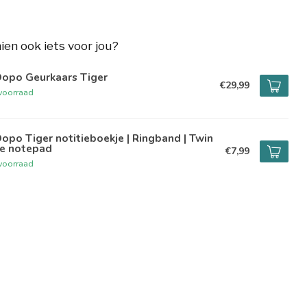
hien ook iets voor jou?
Dopo Geurkaars Tiger
€29,99
voorraad
opo Tiger notitieboekje | Ringband | Twin
re notepad
€7,99
voorraad