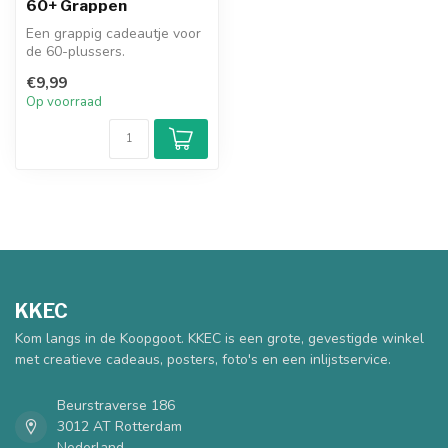
60+ Grappen
Een grappig cadeautje voor
de 60-plussers.
€9,99
Op voorraad
KKEC
Kom langs in de Koopgoot. KKEC is een grote, gevestigde winkel
met creatieve cadeaus, posters, foto's en een inlijstservice.
Beurstraverse 186
3012 AT Rotterdam
Nederland