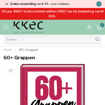
Gratis verzending
vanaf 49,- voor cadeaus
Kom la
9.1
30 jaar KKEC! Gratis limited edition KKEC tas bij besteding vanaf
€30,-
0
MENU
Home
/
60+ Grappen
60+ Grappen