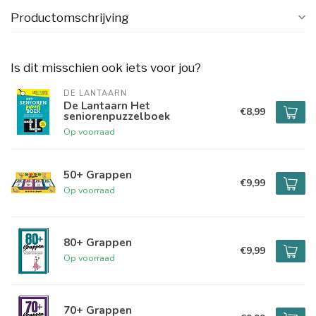
Productomschrijving
Is dit misschien ook iets voor jou?
DE LANTAARN
De Lantaarn Het
€8,99
seniorenpuzzelboek
Op voorraad
50+ Grappen
€9,99
Op voorraad
80+ Grappen
€9,99
Op voorraad
70+ Grappen