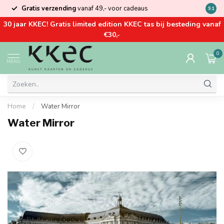
Gratis verzending
vanaf 49,- voor cadeaus
Kom la
9.1
30 jaar KKEC! Gratis limited edition KKEC tas bij besteding vanaf
€30,-
0
MENU
Home
/
Water Mirror
Water Mirror