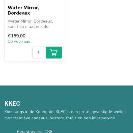
Water Mirror,
Bordeaux
Water Mirror, Bordeaux,
kunst op maat in ieder
gewenst formaat en
€189,00
materiaal. Be...
Op voorraad
KKEC
Kom langs in de Koopgoot. KKEC is een grote, gevestigde winkel
met creatieve cadeaus, posters, foto's en een inlijstservice.
Beurstraverse 186