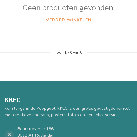
Geen producten gevonden!
VERDER WINKELEN
Toon
1
-
0
van 0
KKEC
Kom langs in de Koopgoot. KKEC is een grote, gevestigde winkel
met creatieve cadeaus, posters, foto's en een inlijstservice.
Beurstraverse 186
3012 AT Rotterdam