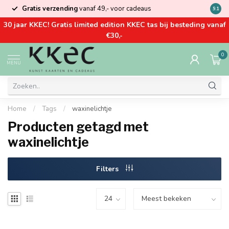
Gratis verzending
vanaf 49,- voor cadeaus
Kom la
9.1
30 jaar KKEC! Gratis limited edition KKEC tas bij besteding vanaf
€30,-
0
MENU
Home
/
Tags
/
waxinelichtje
Producten getagd met
waxinelichtje
Filters