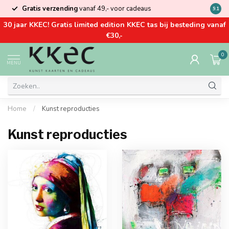
Gratis verzending
vanaf 49,- voor cadeaus
Kom la
9.1
30 jaar KKEC! Gratis limited edition KKEC tas bij besteding vanaf
€30,-
0
MENU
Home
/
Kunst reproducties
Kunst reproducties