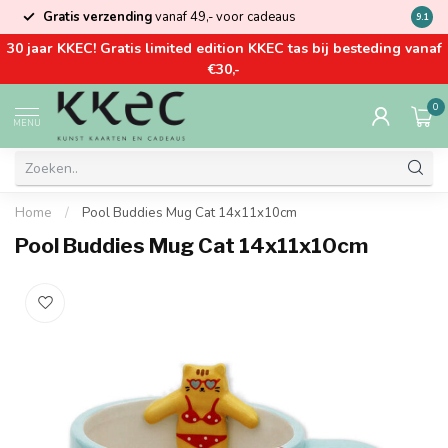
Gratis verzending
vanaf 49,- voor cadeaus
Kom la
9.1
30 jaar KKEC! Gratis limited edition KKEC tas bij besteding vanaf
€30,-
0
MENU
Home
/
Pool Buddies Mug Cat 14x11x10cm
Pool Buddies Mug Cat 14x11x10cm