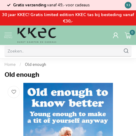
Gratis verzending
vanaf 49,- voor cadeaus
Kom la
9.1
30 jaar KKEC! Gratis limited edition KKEC tas bij besteding vanaf
€30,-
0
MENU
Home
/
Old enough
Old enough