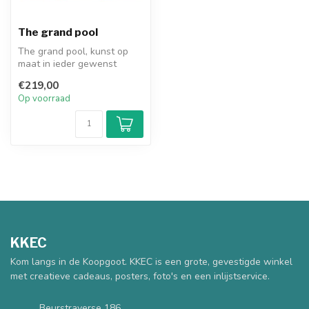
The grand pool
The grand pool, kunst op
maat in ieder gewenst
formaat en materiaal.
€219,00
Canvas 2uur...
Op voorraad
KKEC
Kom langs in de Koopgoot. KKEC is een grote, gevestigde winkel
met creatieve cadeaus, posters, foto's en een inlijstservice.
Beurstraverse 186