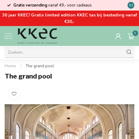
Gratis verzending
vanaf 49,- voor cadeaus
Kom la
9.1
30 jaar KKEC! Gratis limited edition KKEC tas bij besteding vanaf
€30,-
0
MENU
Home
/
The grand pool
The grand pool