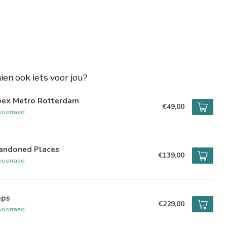
hien ook iets voor jou?
bex Metro Rotterdam
€49,00
voorraad
andoned Places
€139,00
voorraad
eps
€229,00
voorraad