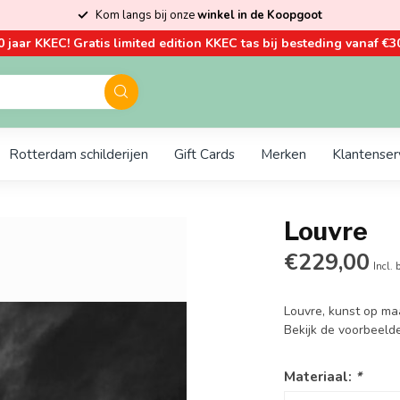
Kom langs bij onze
winkel in de Koopgoot
0 jaar KKEC! Gratis limited edition KKEC tas bij besteding vanaf €30
Rotterdam schilderijen
Gift Cards
Merken
Klantenser
Louvre
€229,00
Incl. 
Louvre, kunst op ma
Bekijk de voorbeeld
Materiaal:
*