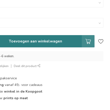
Toevoegen aan winkelwagen
 5-6 weken.
lijken
Deel dit product
pakservice
ing
vanaf 49,- voor cadeaus
nze
winkel in de Koopgoot
ouw
prints op maat