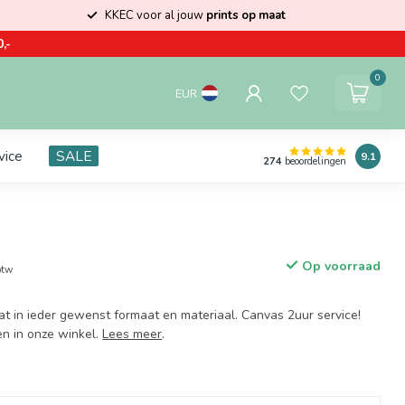
KKEC voor al jouw
prints op maat
,-
0
EUR
vice
SALE
9.1
274
beoordelingen
Op voorraad
btw
at in ieder gewenst formaat en materiaal. Canvas 2uur service!
en in onze winkel.
Lees meer
.