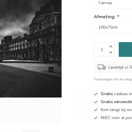
Afmeting:
*
Levertijd +/-
Toevoegen om te verge
Gratis
cadeau in
Gratis verzend
Kom langs bij o
KKEC voor al j