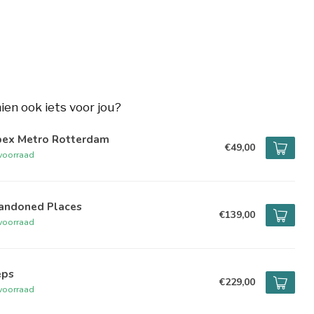
hien ook iets voor jou?
bex Metro Rotterdam
€49,00
voorraad
andoned Places
€139,00
voorraad
eps
€229,00
voorraad