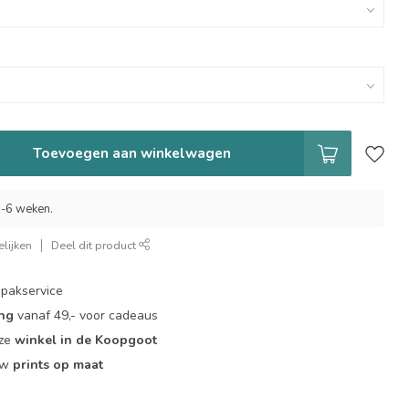
Toevoegen aan winkelwagen
 5-6 weken.
lijken
Deel dit product
pakservice
ing
vanaf 49,- voor cadeaus
nze
winkel in de Koopgoot
ouw
prints op maat