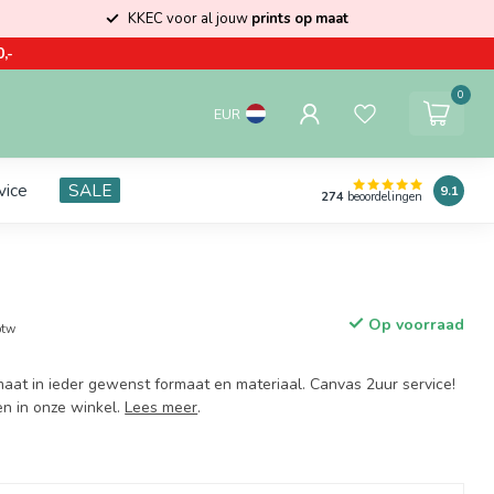
KKEC voor al jouw
prints op maat
,-
0
EUR
vice
SALE
9.1
274
beoordelingen
Op voorraad
btw
maat in ieder gewenst formaat en materiaal. Canvas 2uur service!
en in onze winkel.
Lees meer
.