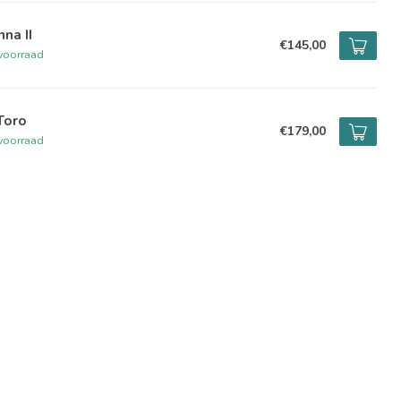
na II
€145,00
voorraad
Toro
€179,00
voorraad