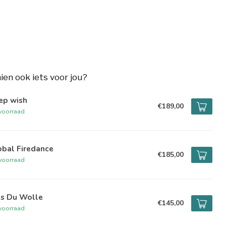
hien ook iets voor jou?
ep wish
€189,00
voorraad
obal Firedance
€185,00
voorraad
s Du Wolle
€145,00
voorraad