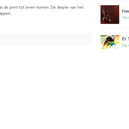
at de print tot leven komen. De diepte van het
Hen
tappen.
Op 
El 
Op 