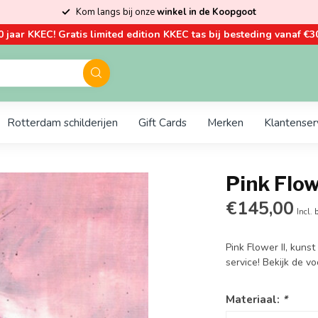
Kom langs bij onze
winkel in de Koopgoot
0 jaar KKEC! Gratis limited edition KKEC tas bij besteding vanaf €30
Rotterdam schilderijen
Gift Cards
Merken
Klantenser
Pink Flow
€145,00
Incl. 
Pink Flower II, kuns
service! Bekijk de v
Materiaal:
*