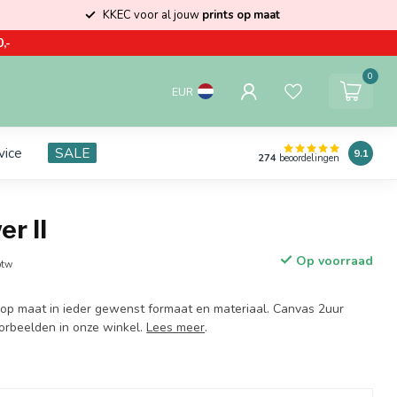
KKEC voor al jouw
prints op maat
,-
0
EUR
vice
SALE
9.1
274
beoordelingen
er II
Op voorraad
btw
t op maat in ieder gewenst formaat en materiaal. Canvas 2uur
oorbeelden in onze winkel.
Lees meer
.