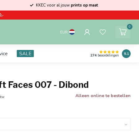
KKEC voor al jouw
prints op maat
,-
0
EUR
vice
SALE
9.1
274
beoordelingen
t Faces 007 - Dibond
Alleen online te bestellen
btw