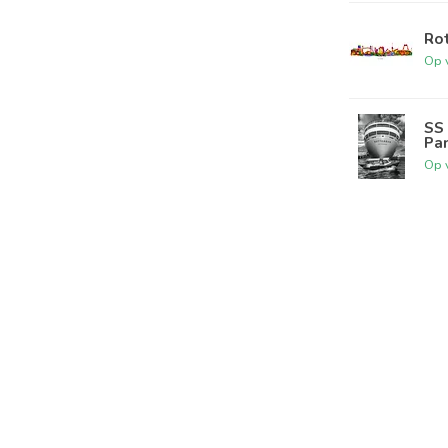
Rot
Op 
SS 
Pa
Op 