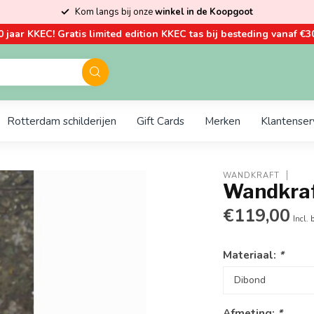
Kom langs bij onze
winkel in de Koopgoot
0 jaar KKEC! Gratis limited edition KKEC tas bij besteding vanaf €30
Rotterdam schilderijen
Gift Cards
Merken
Klantenser
WANDKRAFT
Wandkraf
€119,00
Incl. 
Materiaal:
*
Afmeting:
*