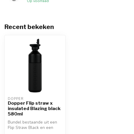
Op voorraad
Recent bekeken
DOPPER
Dopper Flip straw x
insulated Blazing black
580ml
Bundel bestaande uit een
Flip Straw Black en een
Insulated Blazing Black 580