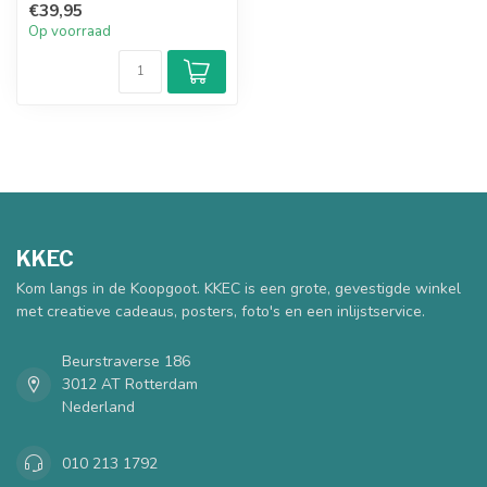
€39,95
ml ...
Op voorraad
KKEC
Kom langs in de Koopgoot. KKEC is een grote, gevestigde winkel
met creatieve cadeaus, posters, foto's en een inlijstservice.
Beurstraverse 186
3012 AT Rotterdam
Nederland
010 213 1792