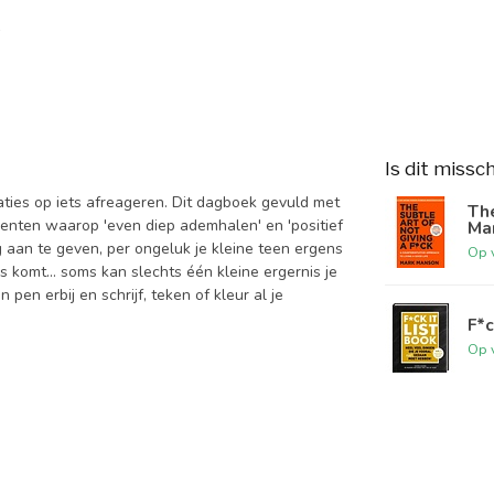
Is dit missc
raties op iets afreageren. Dit dagboek gevuld met
The
enten waarop 'even diep ademhalen' en 'positief
Ma
g aan te geven, per ongeluk je kleine teen ergens
Op 
 komt... soms kan slechts één kleine ergernis je
en erbij en schrijf, teken of kleur al je
F*c
Op 