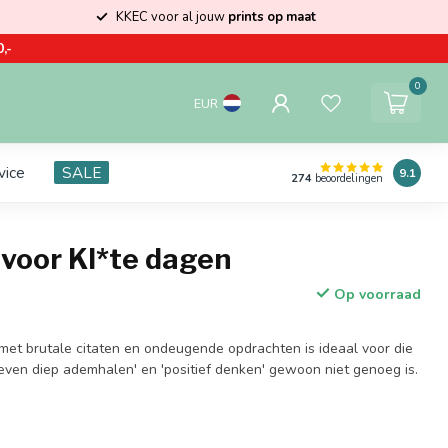
KKEC voor al jouw
prints op maat
,-
0
EUR
vice
SALE
9.1
274
beoordelingen
voor Kl*te dagen
Op voorraad
met brutale citaten en ondeugende opdrachten is ideaal voor die
en diep ademhalen' en 'positief denken' gewoon niet genoeg is.