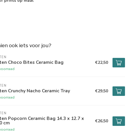
ouw
prints op maat
hien ook iets voor jou?
TEN
ten Choco Bites Ceramic Bag
€22,50
voorraad
TEN
ten Crunchy Nacho Ceramic Tray
€29,50
voorraad
TEN
ten Popcorn Ceramic Bag 14.3 x 12.7 x
€26,50
.0 cm
voorraad