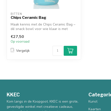
BITTEN
Chips Ceramic Bag
Maak kennis met de Chips Ceramic Bag –
dé snack bowl voor wie klaar is met
saaie...
€27,50
Op voorraad
Vergelijk
KKEC
Categori
Kom langs in de Koopgoot. KKEC is een grote,
Kunst
gevestigde winkel met creatieve cadeaus,
Kaarten