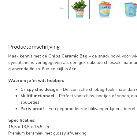
Productomschrijving
Maak kennis met de
Chips Ceramic Bag
– dé snack bowl voor wie
eyecatcher is vormgegeven als een gekreukelde chipszak, maar u
glanzende finish. Fun én stijl in één.
Waarom je ’m wilt hebben:
Crispy chic design
– De iconische chipbag-look, maar dan e
Multifunctioneel
– Perfect voor chips, nootjes of snoep, ma
spulletjes.
Party proof
– Een gegarandeerde blikvanger tijdens borrel, 
Specificaties:
15,5 x 13,5 x 15,5 cm
Premium keramiek met glossy afwerking