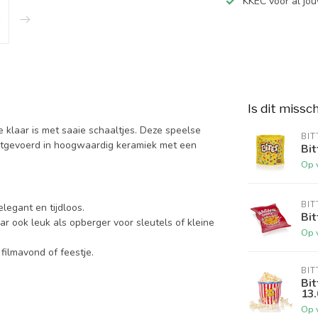
KKEC voor al j
Is dit missc
 klaar is met saaie schaaltjes. Deze speelse
BIT
itgevoerd in hoogwaardig keramiek met een
Bit
Op 
BIT
legant en tijdloos.
Bit
ar ook leuk als opberger voor sleutels of kleine
Op 
filmavond of feestje.
BIT
Bit
13
Op 