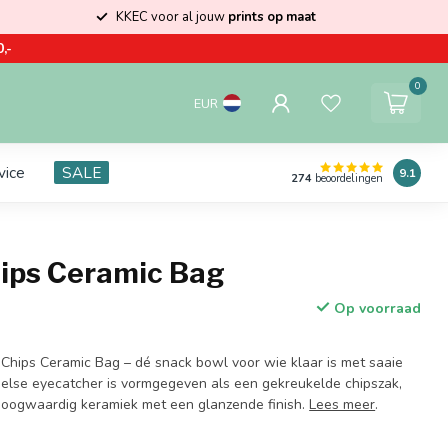
KKEC voor al jouw
prints op maat
,-
0
EUR
vice
SALE
9.1
274
beoordelingen
hips Ceramic Bag
Op voorraad
Chips Ceramic Bag – dé snack bowl voor wie klaar is met saaie
eelse eyecatcher is vormgegeven als een gekreukelde chipszak,
hoogwaardig keramiek met een glanzende finish.
Lees meer
.