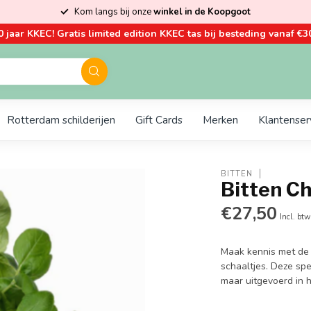
Kom langs bij onze
winkel in de Koopgoot
0 jaar KKEC! Gratis limited edition KKEC tas bij besteding vanaf €30
Rotterdam schilderijen
Gift Cards
Merken
Klantenser
BITTEN
Bitten C
€27,50
Incl. btw
Maak kennis met de 
schaaltjes. Deze sp
maar uitgevoerd in 