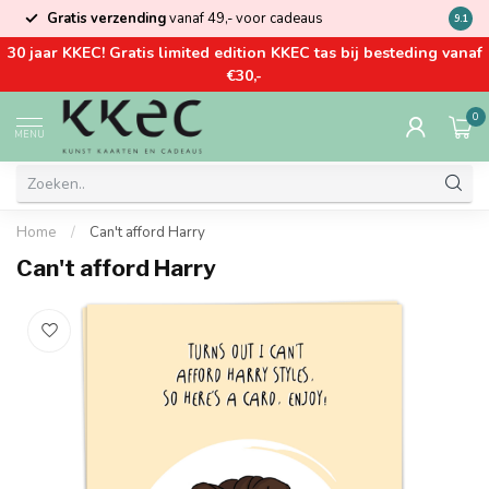
Gratis verzending
vanaf 49,- voor cadeaus
Kom la
9.1
30 jaar KKEC! Gratis limited edition KKEC tas bij besteding vanaf
€30,-
0
MENU
Home
/
Can't afford Harry
Can't afford Harry