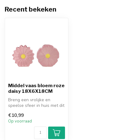
Recent bekeken
Middel vaas bloem roze
daisy 18X6X18CM
Breng een vrolijke en
speelse sfeer in huis met dit
schattige vaasje in de vorm
€10,99
...
Op voorraad