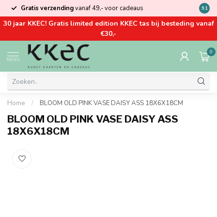
Gratis verzending
vanaf 49,- voor cadeaus
Kom la
9.1
30 jaar KKEC! Gratis limited edition KKEC tas bij besteding vanaf
€30,-
0
MENU
Home
/
BLOOM OLD PINK VASE DAISY ASS 18X6X18CM
BLOOM OLD PINK VASE DAISY ASS
18X6X18CM