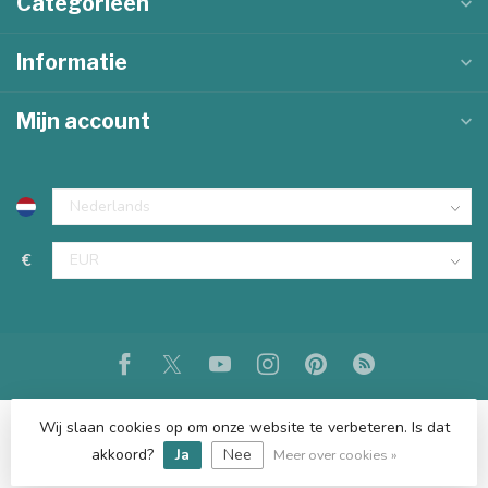
Categorieën
Informatie
Mijn account
€
Wij slaan cookies op om onze website te verbeteren. Is dat
akkoord?
Ja
Nee
© Copyright 2026 KKEC
Meer over cookies »