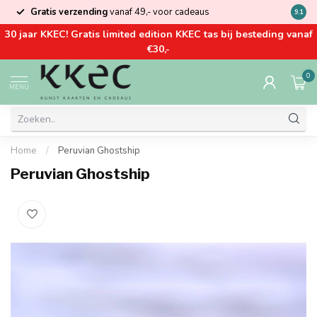
Gratis verzending
vanaf 49,- voor cadeaus
Kom la
9.1
30 jaar KKEC! Gratis limited edition KKEC tas bij besteding vanaf
€30,-
0
MENU
Home
/
Peruvian Ghostship
Peruvian Ghostship