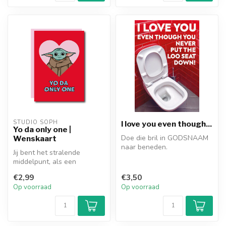
STUDIO SOPH
I love you even though...
Yo da only one |
Doe die bril in GODSNAAM
Wenskaart
naar beneden.
Jij bent het stralende
middelpunt, als een
schattige Yoda die mijn hart
€2,99
€3,50
verovert...
Op voorraad
Op voorraad