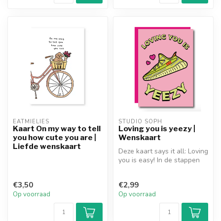
EATMIELIES
STUDIO SOPH
Kaart On my way to tell
Loving you is yeezy |
you how cute you are |
Wenskaart
Liefde wenskaart
Deze kaart says it all: Loving
you is easy! In de stappen
van onze liefde ben ji...
€3,50
€2,99
Op voorraad
Op voorraad