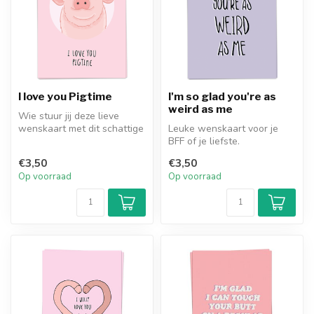
I love you Pigtime
I'm so glad you're as
weird as me
Wie stuur jij deze lieve
wenskaart met dit schattige
Leuke wenskaart voor je
biggetje en de tekst "I lov...
BFF of je liefste.
€3,50
€3,50
Op voorraad
Op voorraad