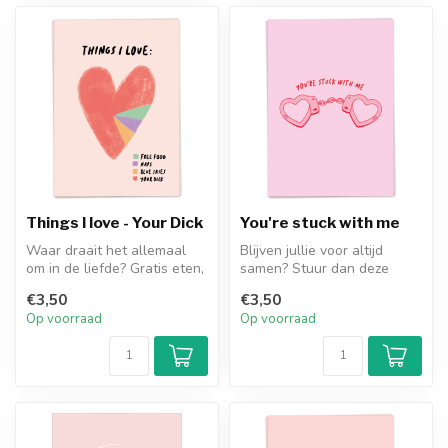
Things I love - Your Dick
You're stuck with me
Waar draait het allemaal
Blijven jullie voor altijd
om in de liefde? Gratis eten,
samen? Stuur dan deze
dutjes doen, blauwe lucht...
heerlijke kaart tijdens
€3,50
€3,50
Valenti...
Op voorraad
Op voorraad