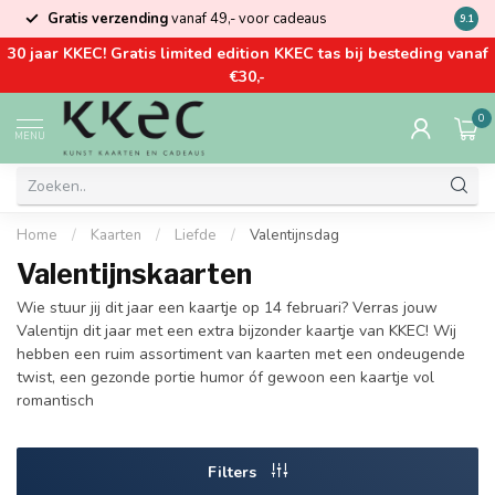
Gratis verzending
vanaf 49,- voor cadeaus
Kom la
9.1
30 jaar KKEC! Gratis limited edition KKEC tas bij besteding vanaf
€30,-
0
MENU
Home
/
Kaarten
/
Liefde
/
Valentijnsdag
Valentijnskaarten
Wie stuur jij dit jaar een kaartje op 14 februari? Verras jouw
Valentijn dit jaar met een extra bijzonder kaartje van KKEC! Wij
hebben een ruim assortiment van kaarten met een ondeugende
twist, een gezonde portie humor óf gewoon een kaartje vol
romantisch
Filters