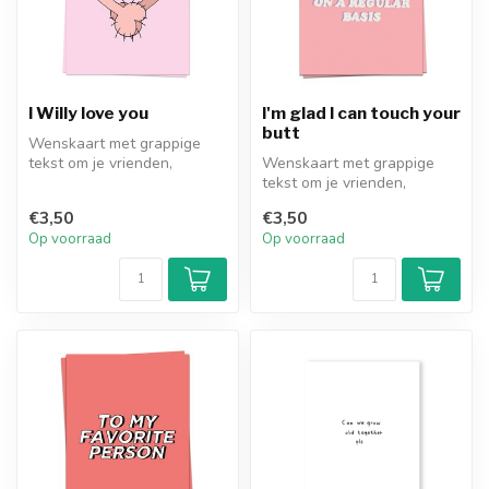
I Willy love you
I'm glad I can touch your
butt
Wenskaart met grappige
tekst om je vrienden,
Wenskaart met grappige
moeder of liefste te
tekst om je vrienden,
verrassen. Inc...
moeder of liefste te
€3,50
€3,50
verrassen. Inc...
Op voorraad
Op voorraad