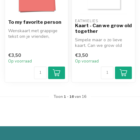
EATMIELIES
To my favorite person
Kaart - Can we grow old
Wenskaart met grappige
together
tekst om je vrienden,
Simpele maar o zo lieve
moeder of liefste te
kaart. Can we grow old
verrassen. Inc...
together please? Dat is de
€3,50
€3,50
vraag ...
Op voorraad
Op voorraad
Toon
1
-
16
van 16