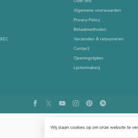
Over ons
Algemene voorwaarden
Privacy Policy
Betaalmethoden
 KKEC
Verzenden & retourneren
Contact
Openingstijden
Lijstenmakerij
Wij slaan cookies op om onze website te ver
© Copyright 2026 KKEC