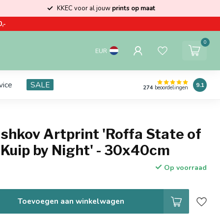
KKEC voor al jouw
prints op maat
,-
0
EUR
vice
SALE
9.1
274
beoordelingen
shkov Artprint 'Roffa State of
 Kuip by Night' - 30x40cm
Op voorraad
Toevoegen aan winkelwagen