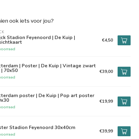
hien ook iets voor jou?
CK
ck Stadion Feyenoord | De Kuip |
€4,50
ichtkaart
voorraad
terdam | Poster | De Kuip | Vintage zwart
 | 70x50
€39,00
voorraad
terdam poster | De Kuip | Pop art poster
0x30
€19,99
voorraad
ster Stadion Feyenoord 30x40cm
€39,99
voorraad