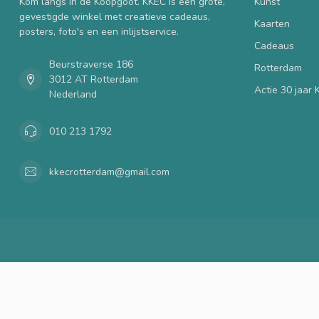
Kom langs in de Koopgoot. KKEC is een grote,
Kunst
gevestigde winkel met creatieve cadeaus,
Kaarten
posters, foto's en een inlijstservice.
Cadeaus
Beurstraverse 186
Rotterdam
3012 AT Rotterdam
Actie 30 jaar
Nederland
010 213 1792
kkecrotterdam@gmail.com