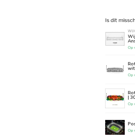
Is dit missc
WIJ
Wij
Ans
Op 
Rot
wit
Op 
Rot
| 3
Op 
Po
Op 