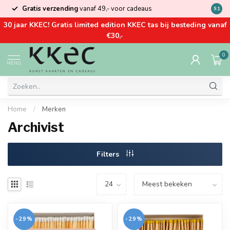
Gratis verzending
vanaf 49,- voor cadeaus
Kom la
9.1
30 jaar KKEC! Gratis limited edition KKEC tas bij besteding vanaf
€30,-
0
MENU
Home
/
Merken
Archivist
Filters
-29%
-29%