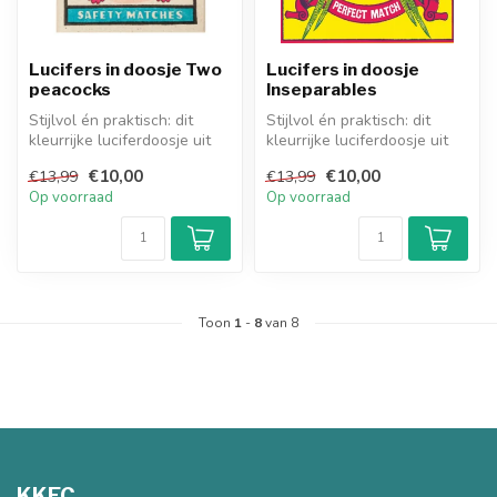
Lucifers in doosje Two
Lucifers in doosje
peacocks
Inseparables
Stijlvol én praktisch: dit
Stijlvol én praktisch: dit
kleurrijke luciferdoosje uit
kleurrijke luciferdoosje uit
Engeland bevat 125 extra...
Engeland bevat 125 extra...
€10,00
€10,00
€13,99
€13,99
Op voorraad
Op voorraad
Toon
1
-
8
van 8
KKEC