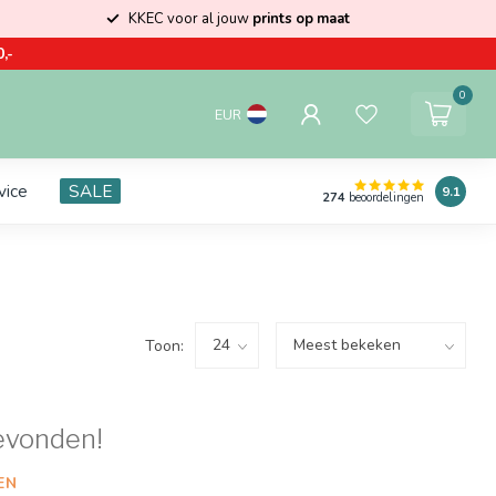
KKEC voor al jouw
prints op maat
,-
0
EUR
vice
SALE
9.1
274
beoordelingen
Toon:
evonden!
EN