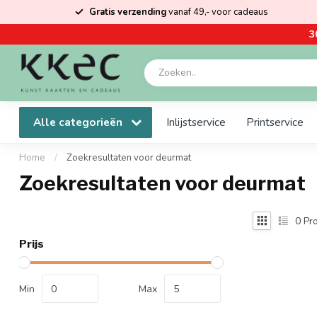
Gratis verzending
vanaf 49,- voor cadeaus
3
Alle categorieën
Inlijstservice
Printservice
Home
/
Zoekresultaten voor deurmat
Zoekresultaten voor deurmat
0
Pro
Prijs
Min
Max